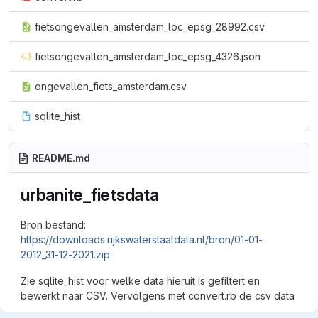
fietsongevallen_amsterdam_loc_epsg_28992.csv
fietsongevallen_amsterdam_loc_epsg_4326.json
ongevallen_fiets_amsterdam.csv
sqlite_hist
README.md
urbanite_fietsdata
Bron bestand:
https://downloads.rijkswaterstaatdata.nl/bron/01-01-
2012_31-12-2021.zip
Zie sqlite_hist voor welke data hieruit is gefiltert en
bewerkt naar CSV. Vervolgens met convert.rb de csv data
met puntlocaties omgezet naar wgs84, en