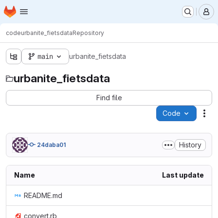
Homepage
Skip to main content
M
code
urbanite_fietsdata
Repository
main
urbanite_fietsdata
urbanite_fietsdata
Find file
Code
Act
History
24daba01
Name
Last update
README.md
convert.rb